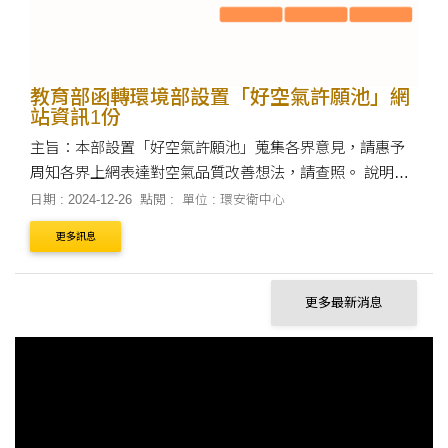
教育部函轉環境部設置「好空氣許願池」網
站資訊1份
主旨：本部設置「好空氣許願池」蒐集各界意見，請惠予
周知各界上網表達對空氣品質改善想法，請查照。 說明：
一、臺灣邁入淨零、永續社會的過程，必須同時關注減
日期 : 2024-12-26
點閱 :
單位 : 環安衛中心
碳、減污、民眾健康等關鍵課題，為響應2050淨....
更多訊息
更多最新消息