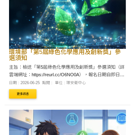
環境部「第5屆綠色化學應用及創新獎」參
選須知
主旨：檢送「第5屆綠色化學應用及創新獎」參選須知（詳
雲端網址：https://reurl.cc/O6NO0A），報名日期自即日起
至115年8月31日下午6時止，請惠予廣為轉知所屬、宣傳並
日期 : 2026-06-25
點閱 :
單位 : 環安衛中心
推薦優良團體或個人參選，請查照。 說明： ....
更多訊息