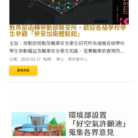
教育部函轉勞動部職安所，歡迎各級學校學
生參觀「勞安加衛體驗館」
主旨：勞動部勞動及職業安全衛生研究所為增進各級學校
學生勞動權益及職業安全衛生知能，落實職業危害預防教
育，特設立「勞安加衛體驗館」，歡迎參觀，請查照。 說
日期 : 2025-02-17
點閱 :
單位 : 環安衛中心
明： 一、依勞動部勞動及職業安全衛生研究所114....
更多訊息