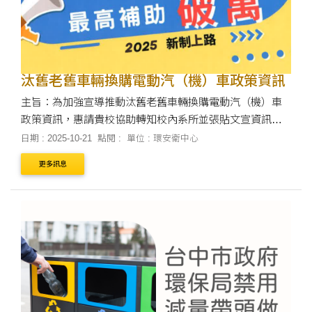
汰舊老舊車輛換購電動汽（機）車政策資訊
主旨：為加強宣導推動汰舊老舊車輛換購電動汽（機）車
政策資訊，惠請貴校協助轉知校內系所並張貼文宣資訊，
請查照。 說明： 一、為落實淨零排放目標，持續協助車主
日期 : 2025-10-21
點閱 :
單位 : 環安衛中心
及早淘汰老舊車輛換購電動車，降低溫室氣體....
更多訊息