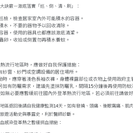
大訣竅－澈底落實「巡、倒、清、刷」：
巡檢，檢查居家室內外可能積水的容器。
積水，不要的器物予以回收清除。
容器，使用的器具也都應該澈底清潔。
蟲卵，收拾或倒置勿再積水養蚊。
革熱流行地區時，應做好自我保護措施：
有紗窗、紗門或空調設備的居住場所。
時，應穿著淺色長袖衣褲，身體裸露部位或衣物上使用政府主管機關核可
另如有防曬需求，建議先塗抹防曬乳，間隔15分鐘後再使用防蚊
女如無必要應暫緩前往國內外登革熱流行地區，若必須前往請做
地區返回後請自我健康監測14天，如有發燒、頭痛、後眼窩痛、肌
旅遊活動史與暴露史，利於醫師診斷。
血感染登革熱之暫緩捐血措施：