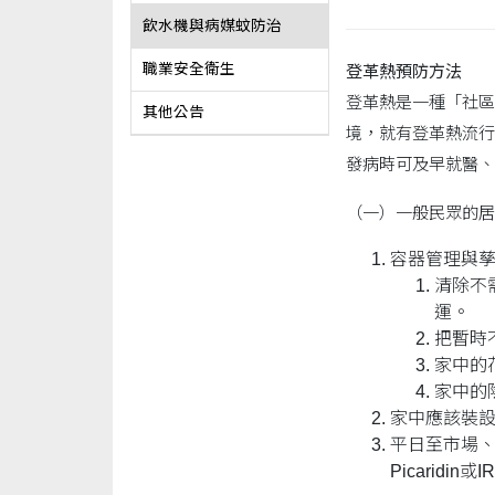
飲水機與病媒蚊防治
職業安全衛生
登革熱
預防方法
登革熱是一種「社區
其他公告
境，就有登革熱流行
發病時可及早就醫、
（一）一般民眾的居
容器管理與
清除不
運。
把暫時
家中的
家中的
家中應該裝
平日至市場、
Picaridin