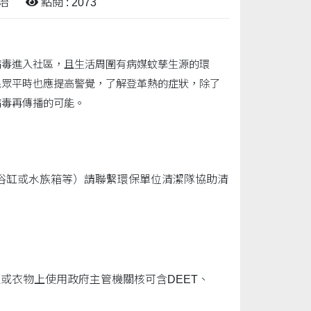
治
點閱 : 2073
病毒進入社區，且生活周圍有病媒蚊孳生源的環
民眾平時也應提高警覺，了解登革熱的症狀，除了
病毒再傳播的可能。
浴缸或水族箱等）請聯繫環保單位清潔隊協助清
或衣物上使用政府主管機關核可含DEET、