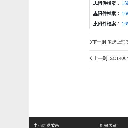
附件檔案
：
1
附件檔案
：
1
附件檔案
：
1
下一則
敬請上環
上一則
ISO14
中心團隊成員
計畫規章