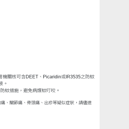
含DEET、Picaridin或IR3535之防蚊
液。
好防蚊措施，避免病媒蚊叮咬。
肉痛、關節痛、骨頭痛、出疹等疑似症狀，請儘速