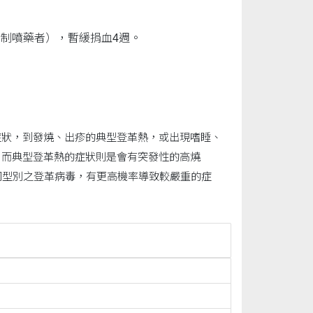
制噴藥者），暫緩捐血4週。
症狀，到發燒、出疹的典型登革熱，或出現嗜睡、
。而典型登革熱的症狀則是會有突發性的高燒
同型別之登革病毒，有更高機率導致較嚴重的症