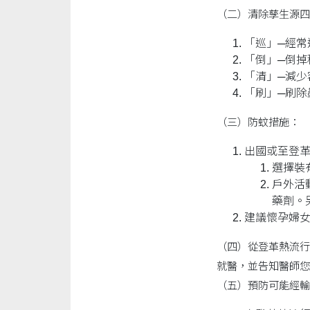
（二）清除孳生源四
「巡」─經常
「倒」─倒掉
「清」─減少
「刷」─刷除
（三）防蚊措施：
出國或至登
選擇裝
戶外活動
藥劑。
建議懷孕婦
（四）從登革熱流行
就醫，並告知醫師您
（五）預防可能經輸