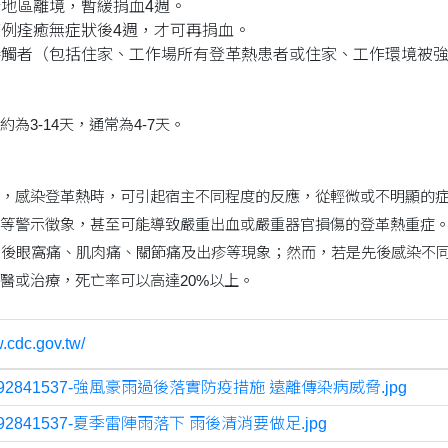
地區離境，暫緩捐血4週。
例痊癒無症狀後4週，才可再捐血。
接觸者（包括住家、工作場所有登革熱患者或住家、工作環境被強
為3-14天，通常為4-7天。
，感染登革熱時，可引起宿主不同程度的反應，從輕微或不明顯的
等警示徵象，甚至可能導致嚴重出血或嚴重器官損傷的登革熱重症
、後眼窩痛、肌肉痛、關節痛及出疹等現象；然而，若是先後感染不
醫或治療，死亡率可以高達20%以上。
.cdc.gov.tw/
692841537-強風豪雨過後落實防疫措施 遠離傳染病威脅.jpg
692841537-夏季雷陣雨落下 雨後清消要做足.jpg