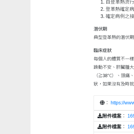
自登革熱流行
登革熱確定病
確定病例之
潛伏期
典型登革熱的潛伏期約
臨床症狀
每個人的體質不一樣
躁動不安、肝臟腫大
（≧38℃）、頭痛
狀，如果沒有及時就
：
https://www
附件檔案
：
1
附件檔案
：
1