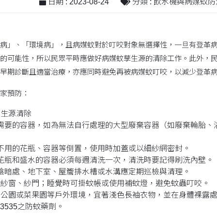
日期 : 2023-08-24
分類 : 飲水機與病媒蚊防
病」、「環境病」，且病媒蚊對於叮咬對象無選擇性，一旦有登革
的可能性，所以民眾平時應做好病媒蚊孳生源的清除工作。此外，
早期診斷且適當治療，亦應同時避免再被病媒蚊叮咬，以減少登革
家預防：
孳生源清除
需要的容器，如為無法自行處理的大型廢棄容器（如廢棄輪胎、
不用的花瓶、容器等倒置，使用時加蓋或以細紗網密封。
花瓶和盛水的容器必須每週清洗一次，清洗時要記得刷洗內壁。
陰暗處、地下室、屋簷排水槽或水溝應定期巡檢與清理。
設紗窗、紗門；睡覺時可掛蚊帳或使用補蚊燈，避免蚊蟲叮咬。
公園或菜果園等戶外環境，宜著淺色長袖衣物，並在身體裸露處
或IR3535之防蚊藥劑。