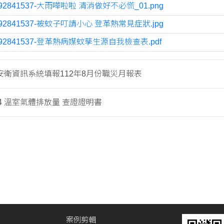
692841537-大雨嘩啦啦 清消做好不必慌_01.png
692841537-被蚊子叮請小心 登革熱常見症狀.jpg
692841537-登革熱病媒蚊孳生源自我檢查表.pdf
安衛資訊系統填報112年8月份職災月報表
064 溫室氣體排放量 查證證明書
案例剪輯