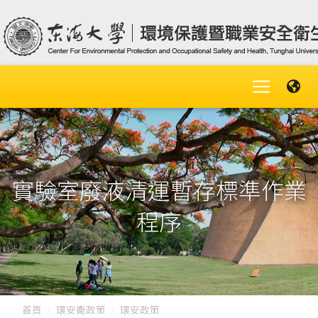
實驗室廢液清運暫存標準作業
程序
首頁
環安衛政策
環安政策