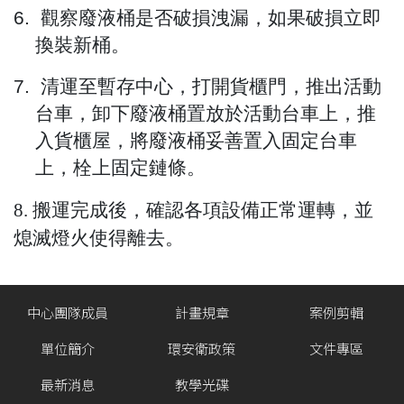
6.
觀察廢液桶是否破損洩漏，如果破損立即
換裝新桶。
7.
清運至暫存中心，打開貨櫃門，推出活動
台車，卸下廢液桶置放於活動台車上，推
入貨櫃屋，將廢液桶妥善置入固定台車
上，栓上固定鏈條。
8. 搬運完成後，確認各項設備正常運轉，並
熄滅燈火使得離去。
中心團隊成員
計畫規章
案例剪輯
單位簡介
環安衛政策
文件專區
最新消息
教學光碟