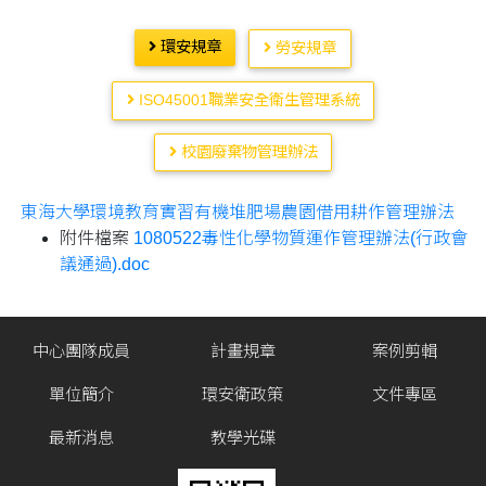
環安規章
勞安規章
ISO45001職業安全衛生管理系統
校園廢棄物管理辦法
東海大學環境教育實習有機堆肥場農園借用耕作管理辦法
附件檔案
1080522毒性化學物質運作管理辦法(行政會
議通過).doc
中心團隊成員
計畫規章
案例剪輯
單位簡介
環安衛政策
文件專區
最新消息
教學光碟