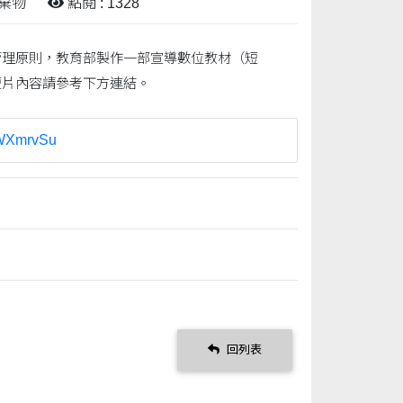
廢棄物
點閱 : 1328
管理原則，教育部製作一部宣導數位教材（短
短片內容請參考下方連結。
qWXmrvSu
回列表