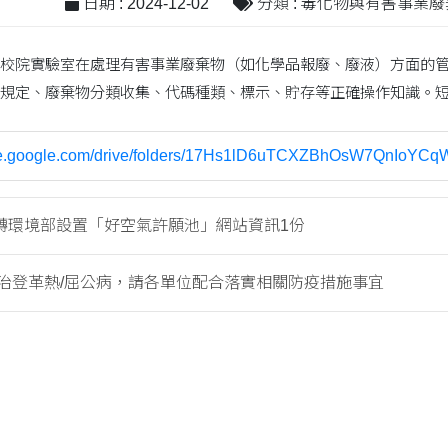
日期 : 2024-12-02
分類 : 毒化物與有害事業
校院實驗室在處理有害事業廢棄物（如化學品報廢、廢液）方面的
規定、廢棄物分類收集、代碼種類、標示、貯存等正確操作知識。
rive.google.com/drive/folders/17Hs1lD6uTCXZBhOsW7QnIoYC
轉環境部設置「好空氣許願池」網站資訊1份
治登革熱/屈公病，請各單位配合落實相關防疫措施事宜