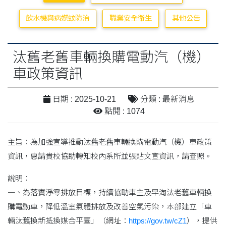
飲水機與病媒蚊防治
職業安全衛生
其他公告
汰舊老舊車輛換購電動汽（機）
車政策資訊
日期 : 2025-10-21
分類 : 最新消息
點閱 : 1074
主旨：為加強宣導推動汰舊老舊車輛換購電動汽（機）車政策
資訊，惠請貴校協助轉知校內系所並張貼文宣資訊，請查照。
說明：
一、為落實淨零排放目標，持續協助車主及早淘汰老舊車輛換
購電動車，降低溫室氣體排放及改善空氣污染，本部建立「車
輛汰舊換新抵換媒合平臺」（網址：
https://gov.tw/cZ1
），提供