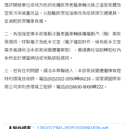
環評開發單位或地方政府收購民眾老舊車輛汰換之溫室氣體及
空氣污染減量效益，以鼓勵民眾從油車改為低碳排交通運具，
並減輕民眾購車負擔。
二、為加強宣導本部推動汰舊老舊車輛換購電動汽（機）車政
策資訊，特製電子及紙本文宣（電子檔如附件，倘有紙本文宣
需求者請另洽本部氣候變遷署索取），惠請貴校協助轉知校內
系所並於適當網站或地點張貼資訊。
三、若有任何問題，請洽本案聯絡人：本部氣候變遷署陳宥橙
特約環境技術師，電話(02)2322-2050轉66216；或環資國際有
限公司李則彥環境工程師，電話(02)6630-8000轉222。
附件檔案
：
1761017391-20251020091826.pdf