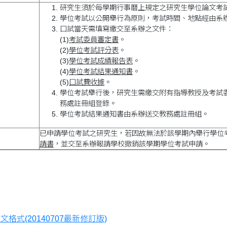
研究生須於每學期行事曆上規定之研究生學位論文考
學位考試以公開舉行為原則，考試時間、地點經由系
口試當天需填寫繳交至系辦之文件：
(1)
考試委員審定書
。
(2)
學位考試評分表
。
(3)
學位考試成績報告表
。
(4)
學位考試結果通知書
。
(5)
口試費收據
。
學位考試舉行後，研究生需繳交附有指導教授及考試
務處註冊組登錄。
學位考試結果通知書由系辦送交教務處註冊組。
已申請學位考試之研究生，若因故無法於該學期內舉行學位
請書
，並交至系辦報請學校撤銷該學期學位考試申請。
格式(20140707最新修訂版)