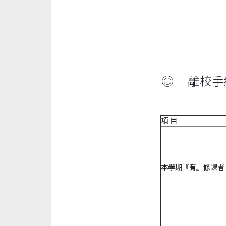
◎
離校手
項 目
本學期『
有』
修課者