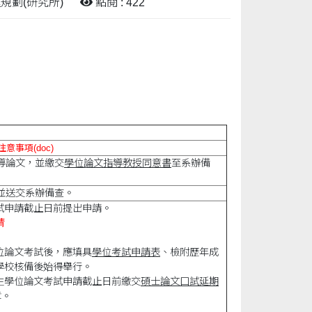
程規劃(研究所)
點閱 : 422
意事項(doc)
導論文，並繳交
學位論文指導教授同意書
至系辦備
並送交系辦備查。
試申請截止日前提出申請。
請
位論文考試後，應填具
學位考試申請表
、檢附歷年成
學校核備後始得舉行。
生學位論文考試申請截止日前繳交
碩士論文口試延期
章。