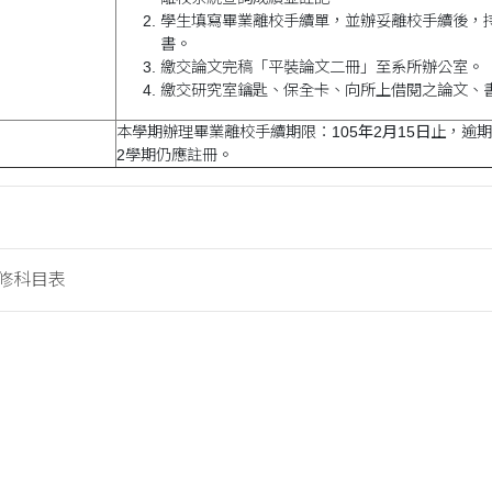
學生填寫畢業離校手續單，並辦妥離校手續後，
書。
繳交論文完稿「平裝論文二冊」至系所辦公室。
繳交研究室鑰匙、保全卡、向所上借閱之論文、
本學期辦理畢業離校手續期限：
105年2月15日
止，逾期
2學期仍應註冊。
修科目表