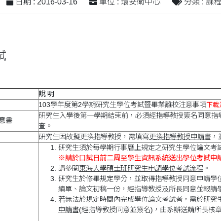
日期 : 2016-03-16
單位 : 環安衛中心
分類 : 課
試
說 明
103學年度第2學期研究生學位考試暨畢業離校注意事項
下載注
研究生入學後第一學期結束前，必須經指導教授簽名同意指
意書
查。
研究生因故擬更換指導教授，需填寫
更換指導教授申請書
，
研究生須於每學期行事曆上規定之研究生學位論文考
※請於口試日前二周至學生資訊系統送出學位考試申
請參閱
東海大學碩士班研究生申請學位考試流程
。
研究生於修畢規定學分，並取得指導教授同意申請學
績單、論文初稿一份，經指導教授及所長同意並報請
若無法於規定時間內完成學位論文考試者，需於研究
申請書
(經指導教授同意並簽名)，由系辦送請所長核