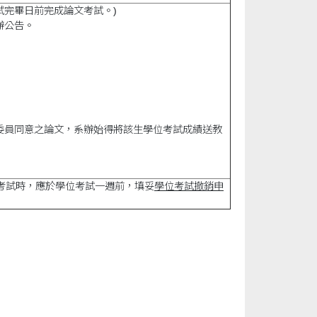
試完畢日前完成論文考試。
)
辦公告。
委員同意之論文，系辦始得將該生學位考試成績送教
考試時，應於學位考試一週前，填妥
學位考試撤銷申