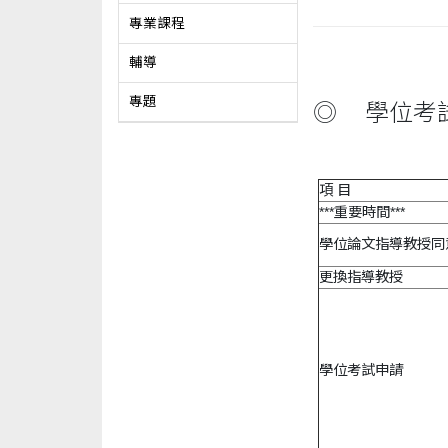
專業課程
輔導
專題
◎
學位考
項 目
***重要時間***
學位論文指導教授同
更換指導教授
學位考試申請