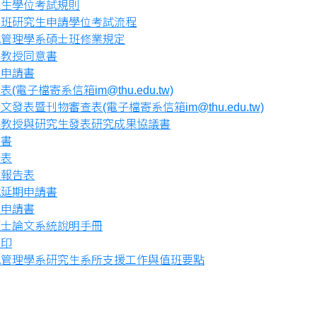
究生學位考試規則
士班研究生申請學位考試流程
訊管理學系碩士班修業規定
導教授同意書
授申請書
電子檔寄系信箱im@thu.edu.tw)
發表暨刊物審查表(電子檔寄系信箱im@thu.edu.tw)
導教授與研究生發表研究成果協議書
定書
分表
績報告表
試延期申請書
銷申請書
碩士論文系統說明手冊
水印
訊管理學系研究生系所支援工作與值班要點