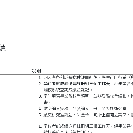
續
說 明
期末考各科成績送達註冊組後，學生可向各系（
學位考試成績送達註冊組三個工作天
，經畢業審
離校系統查詢成績並註記。
學生填寫畢業離校手續單，並辦妥離校手續後，
書。
繳交論文完稿「平裝論文二冊」至系所辦公室。
繳交研究室鑰匙、保全卡、向所上借閱之論文、
學位考試成績送達註冊組三個工作天，經畢業審
離校系統查詢成績並註記。