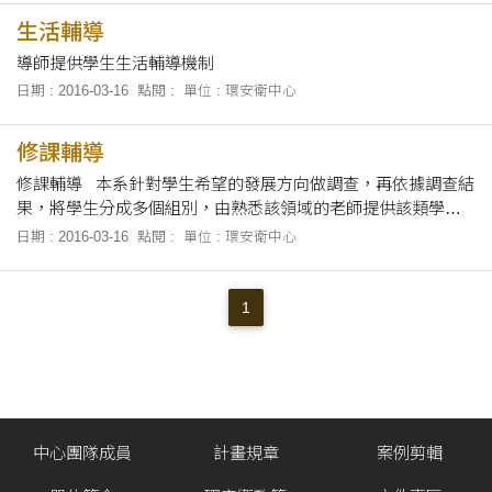
生活輔導
導師提供學生生活輔導機制
日期 : 2016-03-16
點閱 :
單位 : 環安衛中心
修課輔導
修課輔導 本系針對學生希望的發展方向做調查，再依據調查結
果，將學生分成多個組別，由熟悉該領域的老師提供該類學生
修課上的整體建議，並依據各別學生不同的期望，給予適切的
日期 : 2016-03-16
點閱 :
單位 : 環安衛中心
個別意見。並由多個老師組成諮....
1
中心團隊成員
計畫規章
案例剪輯