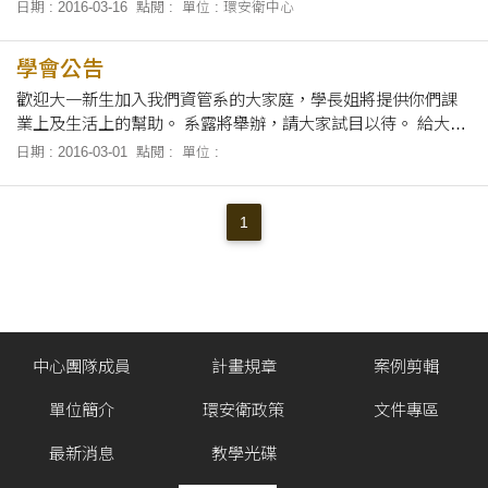
日期 : 2016-03-16
點閱 :
單位 : 環安衛中心
學會公告
歡迎大一新生加入我們資管系的大家庭，學長姐將提供你們課
業上及生活上的幫助。 系露將舉辦，請大家試目以待。 給大一
新生的學習建議，凡事主動學習你將收獲獲滿滿。
日期 : 2016-03-01
點閱 :
單位 :
1
中心團隊成員
計畫規章
案例剪輯
單位簡介
環安衛政策
文件專區
最新消息
教學光碟