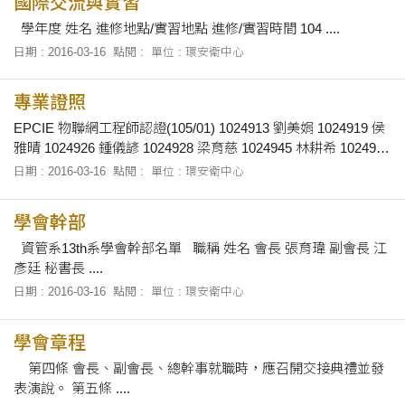
國際交流與實習
學年度 姓名 進修地點/實習地點 進修/實習時間 104 ....
日期 : 2016-03-16
點閱 :
單位 : 環安衛中心
專業證照
EPCIE 物聯網工程師認證(105/01) 1024913 劉美娟 1024919 侯
雅晴 1024926 鍾儀諺 1024928 梁育慈 1024945 林耕希 1024947
陳....
日期 : 2016-03-16
點閱 :
單位 : 環安衛中心
學會幹部
資管系13th系學會幹部名單 職稱 姓名 會長 張育瑋 副會長 江
彥廷 秘書長 ....
日期 : 2016-03-16
點閱 :
單位 : 環安衛中心
學會章程
第四條 會長、副會長、總幹事就職時，應召開交接典禮並發
表演說。 第五條 ....