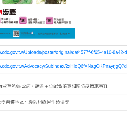
w.cdc.gov.tw/Uploads/poster/original/daf4577f-6f65-4a10-8a42
ww.cdc.gov.tw/Advocacy/SubIndex/2xHloQ6fXNagOKPnayrjg
治登革熱/屈公病，請各單位配合落實相關防疫措施事宜
海大學榮獲地區性聯防組織運作績優獎