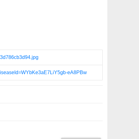
-d3d786cb3d94.jpg
Q?diseaseId=WYbKe3aE7LiY5gb-eA8PBw