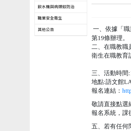
飲水機與病媒蚊防治
職業安全衛生
一、依據「職
其他公告
第
19
條辦理。
二、在職教職
衛生在職教育
三、活動時間
地點
:
語文館
L
報名連結：
htt
敬請直接點選
報名系統，課
五、若有任何