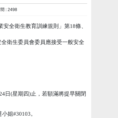
 : 2498
業安全衛生教育訓練規則」第
18
條、
安全衛生委員會委員應接受一般安全
24
日
(
星期四
)
止，若額滿將提早關閉
莛小姐
#30103
。