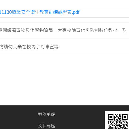
111130職業安全衛生教育訓練課程表.pdf
境保護署毒物及化學物質局「大專校院毒化災防制數位教材」及「..
物請勿丟棄在校內子母車宣導
案例剪輯
文件專區