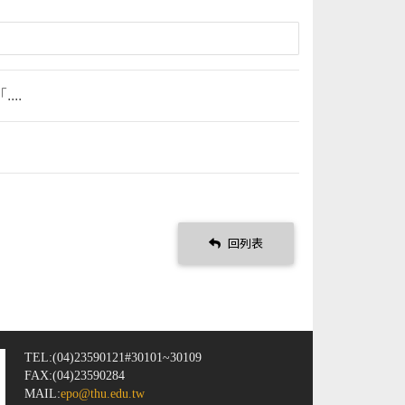
..
回列表
TEL:(04)23590121#30101~30109
FAX:(04)23590284
MAIL:
epo@thu.edu.tw