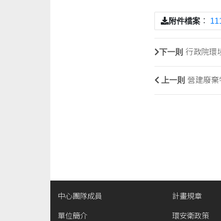
附件檔案
：
1
下一則
行政院環
上一則
營建廢棄
中心團隊成員
計畫規章
單位簡介
環安衛政策