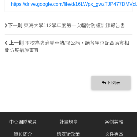
https://drive.google.com/file/d/16LWpx_gwzTJP477DMV
下一則
東海大學112學年度第一次輻射防護訓練報告書
上一則
本校為防治登革熱/屈公病，請各單位配合落實相
關防疫措施事宜
回列表
中心團隊成員
計畫規章
案例剪輯
單位簡介
環安衛政策
文件專區