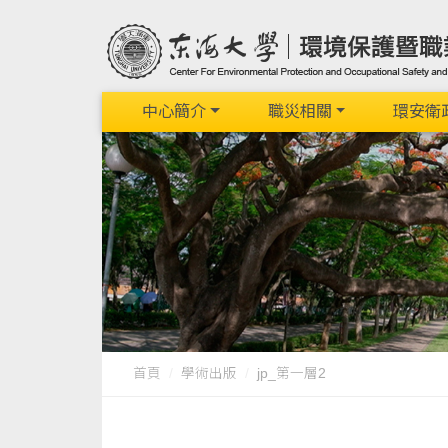
中心簡介
職災相關
環安衛
首頁
學術出版
jp_第一層2