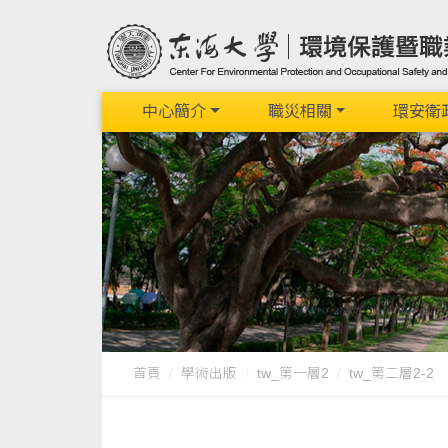
中心簡介
職災相關
環安衛
首頁
學術出版
tw_第一層2
tw_第二層2-2