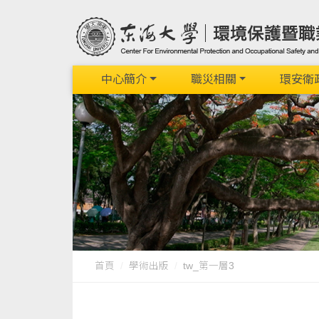
中心簡介
職災相關
環安衛
首頁
學術出版
tw_第一層3