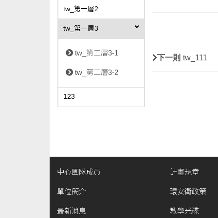
tw_第一層2
tw_第一層3
tw_第二層3-1
下一則
tw_111
tw_第二層3-2
123
中心團隊成員
計畫規章
單位簡介
環安衛政策
最新消息
教學光碟