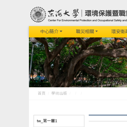
中心簡介
職災相關
環安衛
首頁
學術出版
tw_第一層1