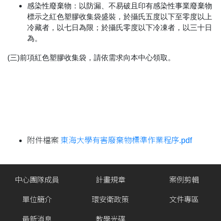
感染性廢棄物：以防漏、不易破且印有感染性事業廢棄物
標示之紅色塑膠收集袋盛裝，於攝氏五度以下至零度以上
冷藏者，以七日為限；於攝氏零度以下冷凍者，以三十日
為。
(三)前項紅色塑膠收集袋，請依需求向本中心領取。
附件檔案
東海大學有害廢棄物標準作業程序.pdf
中心團隊成員
計畫規章
案例剪輯
單位簡介
環安衛政策
文件專區
最新消息
教學光碟