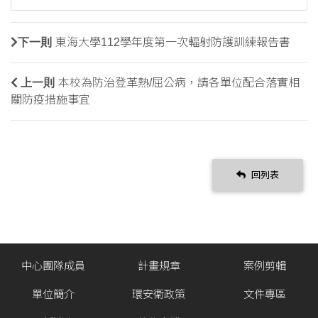
下一則
東海大學112學年度第一次輻射防護訓練報告書
上一則
本校為防治登革熱/屈公病，請各單位配合落實相
關防疫措施事宜
回列表
中心團隊成員
計畫規章
案例剪輯
單位簡介
環安衛政策
文件專區